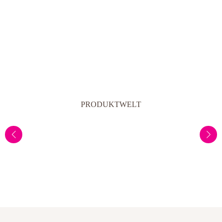
PRODUKTWELT
Fenster
Frisches Kiwigrün für die Motivation zum Fensterputzen.